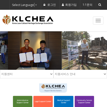
로그인
회원가입
1:1문의
Select Language
▼
Toggl
navig