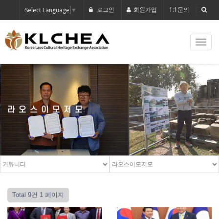
로그인
회원가입
1:1문의
Select Language
▼
Toggl
navig
라오스이모저모
Total 9건
1 페이지