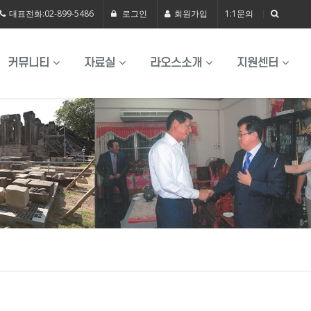
대표전화:02-899-5486
로그인
회원가입
1:1문의
커뮤니티
자료실
라오스소개
지원센터