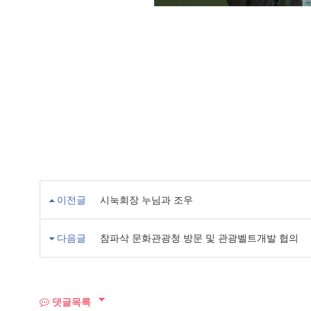
이전글
시눅회장 누님과 조우
다음글
참파삭 문화관광청 방문 및 관광벨트개발 협의
댓글목록