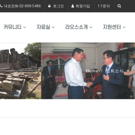
대표전화:02-899-5486
로그인
회원가입
1:1문의
커뮤니티
자료실
라오스소개
지원센터
Home
협회소식